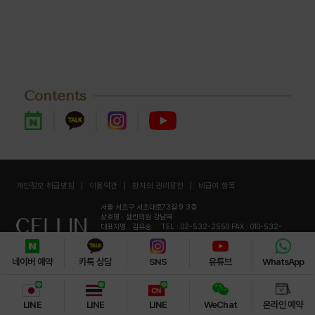
Contents
개인정보 취급방침
이용약관
환자의 권리장전
비급여 항목
서울 서초구 서초대로73길 9 3층
상호명 : 셀린의원 강남역
대표자명 : 김유송
TEL : 02-532-2550
FAX : 010-532-
2551
사업자등록번호 : 118-07-18358
COPYRIGHT© 강남역. ALL RIGHTS RESERVED.
네이버 예약
카톡 상담
SNS
유튜브
WhatsApp
LINE
LINE
LINE
WeChat
온라인 예약