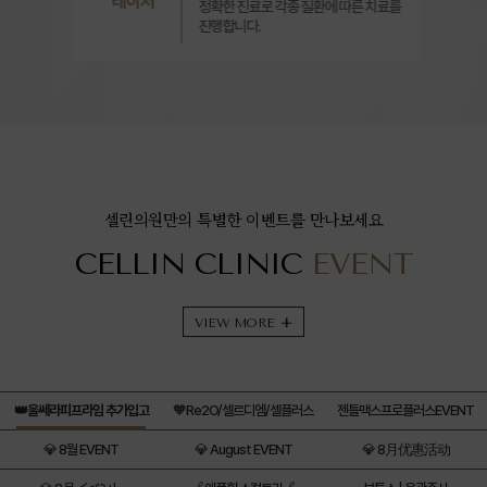
레이저
정확한 진료로 각종 질환에 따른 치료를
진행합니다.
셀린의원만의 특별한 이벤트를 만나보세요
CELLIN CLINIC
EVENT
VIEW MORE
+
👑울쎄라피프라임 추가입고
🧡Re2O/셀르디엠/셀플러스
젠틀맥스프로플러스EVENT
💎 8월 EVENT
💎 August EVENT
💎 8月优惠活动