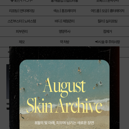
💎 8月イベント
🍎애플힙 스컬트라🍎
보톡스 | 윤곽주사
리프팅 | 안티에이징
색소 | 홍조레이저
여드름 | 모공 | 흉터레이저
스킨부스터 | 노바스템
바디 | 체형관리
필러 | 실리프팅
피부관리
영양주사
점제거
제모
약 처방
📢시술 후 주의사항
📢治疗后注意事项
👑울쎄라피프라임 추가입고
👑울쎄라피 프라임 추가입고👑
490,000
원