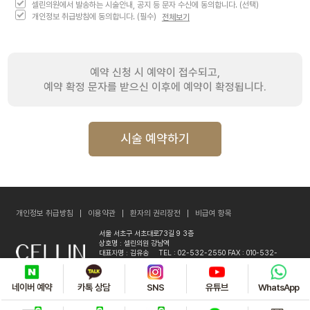
셀린의원에서 발송하는 시술안내, 공지 등 문자 수신에 동의합니다. (선택)
전체보기
개인정보 취급방침에 동의합니다. (필수)
예약 신청 시 예약이 접수되고,
예약 확정 문자를 받으신 이후에 예약이 확정됩니다.
시술 예약하기
개인정보 취급방침
이용약관
환자의 권리장전
비급여 항목
서울 서초구 서초대로73길 9 3층
상호명 : 셀린의원 강남역
대표자명 : 김유송
TEL : 02-532-2550
FAX : 010-532-
2551
사업자등록번호 : 118-07-18358
COPYRIGHT© 강남역. ALL RIGHTS RESERVED.
네이버 예약
카톡 상담
SNS
유튜브
WhatsApp