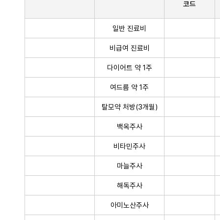
코드
일반 진료비
비급여 진료비
다이어트 약 1주
여드름 약 1주
탈모약 처방(3개월)
백옥주사
비타민주사
마늘주사
해독주사
아미노산주사